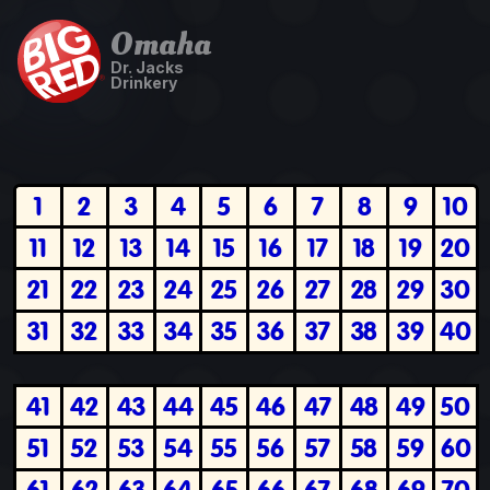
Omaha
Dr. Jacks
Drinkery
1
2
3
4
5
6
7
8
9
10
11
12
13
14
15
16
17
18
19
20
21
22
23
24
25
26
27
28
29
30
31
32
33
34
35
36
37
38
39
40
41
42
43
44
45
46
47
48
49
50
51
52
53
54
55
56
57
58
59
60
61
62
63
64
65
66
67
68
69
70