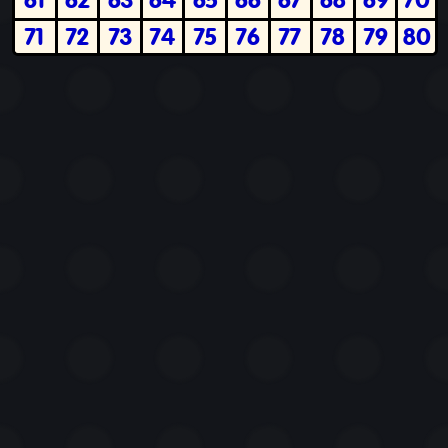
71
72
73
74
75
76
77
78
79
80