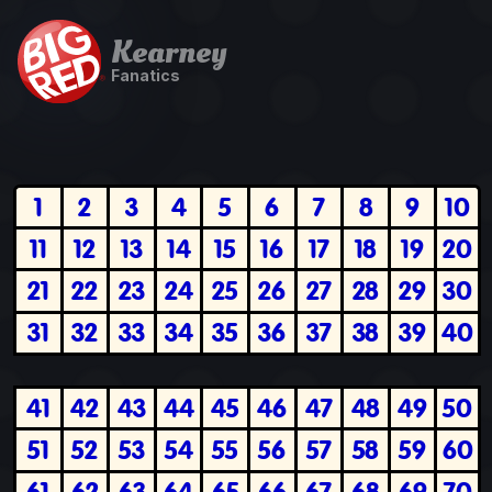
Kearney
Fanatics
1
2
3
4
5
6
7
8
9
10
11
12
13
14
15
16
17
18
19
20
21
22
23
24
25
26
27
28
29
30
31
32
33
34
35
36
37
38
39
40
41
42
43
44
45
46
47
48
49
50
51
52
53
54
55
56
57
58
59
60
61
62
63
64
65
66
67
68
69
70