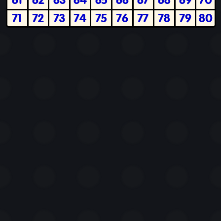
71
72
73
74
75
76
77
78
79
80