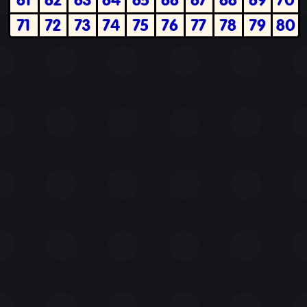
71
72
73
74
75
76
77
78
79
80