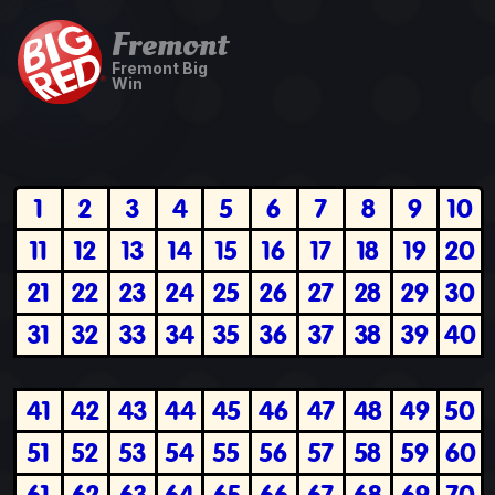
Fremont
Fremont Big
Win
1
2
3
4
5
6
7
8
9
10
11
12
13
14
15
16
17
18
19
20
21
22
23
24
25
26
27
28
29
30
31
32
33
34
35
36
37
38
39
40
41
42
43
44
45
46
47
48
49
50
51
52
53
54
55
56
57
58
59
60
61
62
63
64
65
66
67
68
69
70