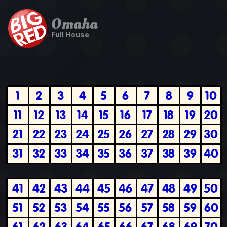
Omaha
Full House
1
2
3
4
5
6
7
8
9
10
11
12
13
14
15
16
17
18
19
20
21
22
23
24
25
26
27
28
29
30
31
32
33
34
35
36
37
38
39
40
41
42
43
44
45
46
47
48
49
50
51
52
53
54
55
56
57
58
59
60
61
62
63
64
65
66
67
68
69
70