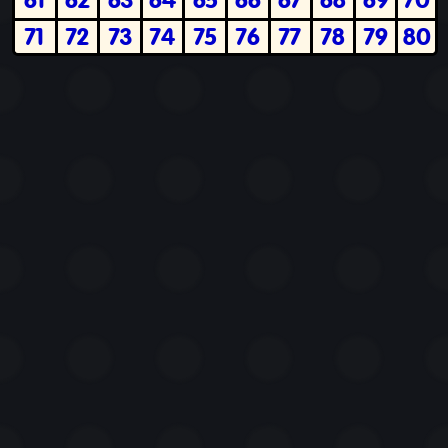
71
72
73
74
75
76
77
78
79
80