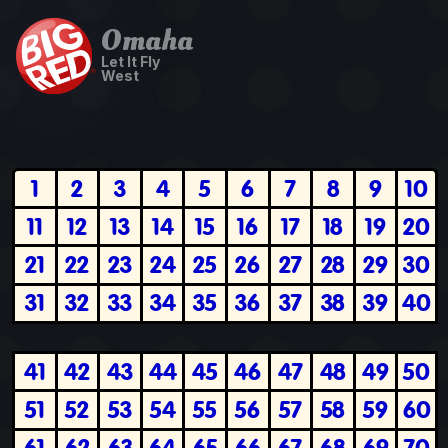
Omaha
Let It Fly
West
1
2
3
4
5
6
7
8
9
10
11
12
13
14
15
16
17
18
19
20
21
22
23
24
25
26
27
28
29
30
31
32
33
34
35
36
37
38
39
40
41
42
43
44
45
46
47
48
49
50
51
52
53
54
55
56
57
58
59
60
61
62
63
64
65
66
67
68
69
70