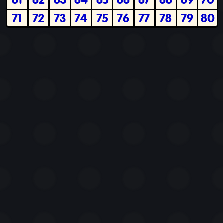
71
72
73
74
75
76
77
78
79
80