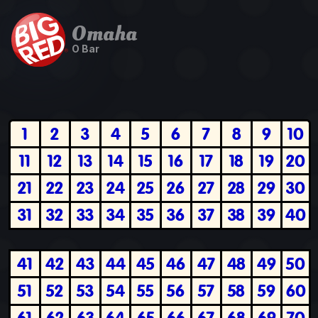
Omaha
O Bar
1
2
3
4
5
6
7
8
9
10
11
12
13
14
15
16
17
18
19
20
21
22
23
24
25
26
27
28
29
30
31
32
33
34
35
36
37
38
39
40
41
42
43
44
45
46
47
48
49
50
51
52
53
54
55
56
57
58
59
60
61
62
63
64
65
66
67
68
69
70