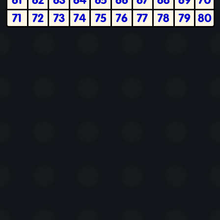
71
72
73
74
75
76
77
78
79
80