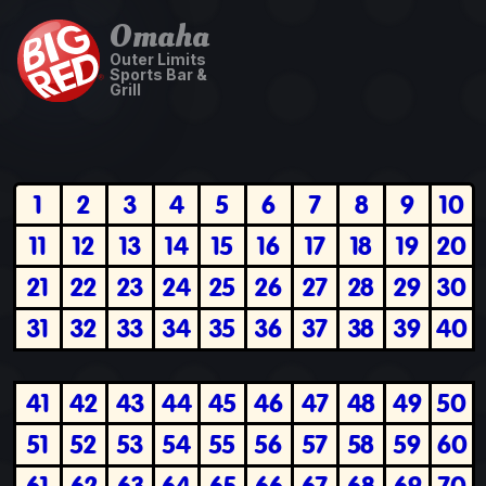
Omaha
Outer Limits
Sports Bar &
Grill
1
2
3
4
5
6
7
8
9
10
11
12
13
14
15
16
17
18
19
20
21
22
23
24
25
26
27
28
29
30
31
32
33
34
35
36
37
38
39
40
41
42
43
44
45
46
47
48
49
50
51
52
53
54
55
56
57
58
59
60
61
62
63
64
65
66
67
68
69
70