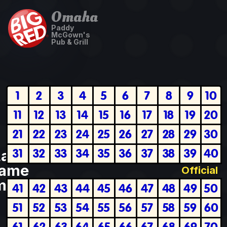
Omaha
Paddy
McGown's
Pub & Grill
1
2
3
4
5
6
7
8
9
10
11
12
13
14
15
16
17
18
19
20
21
22
23
24
25
26
27
28
29
30
31
32
33
34
35
36
37
38
39
40
Last
ame
Official
plete
41
42
43
44
45
46
47
48
49
50
51
52
53
54
55
56
57
58
59
60
61
62
63
64
65
66
67
68
69
70