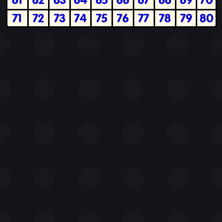
71
72
73
74
75
76
77
78
79
80