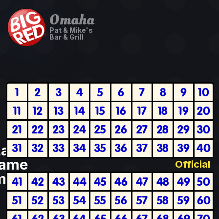
Omaha
Pat & Mike's
Bar & Grill
1
2
3
4
5
6
7
8
9
10
11
12
13
14
15
16
17
18
19
20
21
22
23
24
25
26
27
28
29
30
31
32
33
34
35
36
37
38
39
40
Last
ame
Official
plete
41
42
43
44
45
46
47
48
49
50
51
52
53
54
55
56
57
58
59
60
61
62
63
64
65
66
67
68
69
70