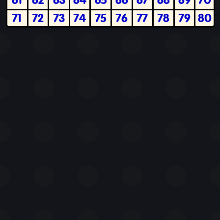
71
72
73
74
75
76
77
78
79
80