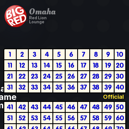
Omaha
Red Lion
Lounge
1
2
3
4
5
6
7
8
9
10
11
12
13
14
15
16
17
18
19
20
21
22
23
24
25
26
27
28
29
30
31
32
33
34
35
36
37
38
39
40
Last
ame
Official
plete
41
42
43
44
45
46
47
48
49
50
51
52
53
54
55
56
57
58
59
60
61
62
63
64
65
66
67
68
69
70