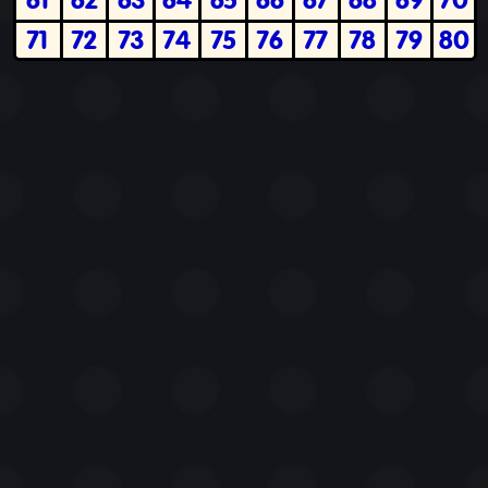
71
72
73
74
75
76
77
78
79
80