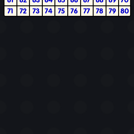
71
72
73
74
75
76
77
78
79
80