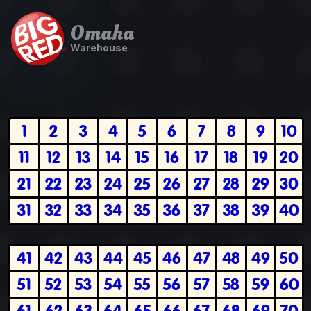
Omaha
Warehouse
1
2
3
4
5
6
7
8
9
10
11
12
13
14
15
16
17
18
19
20
21
22
23
24
25
26
27
28
29
30
31
32
33
34
35
36
37
38
39
40
41
42
43
44
45
46
47
48
49
50
51
52
53
54
55
56
57
58
59
60
61
62
63
64
65
66
67
68
69
70