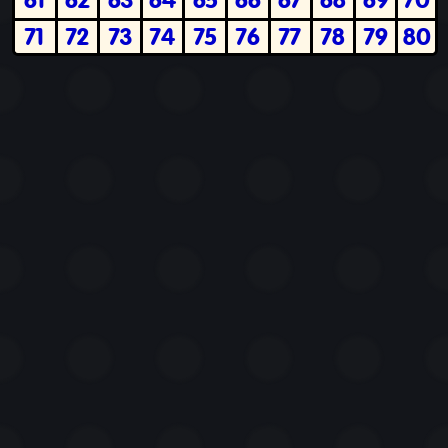
71
72
73
74
75
76
77
78
79
80