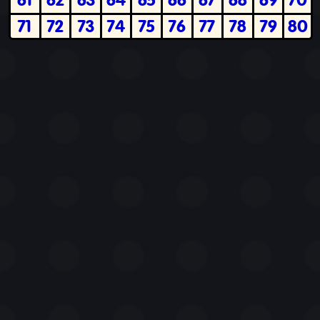
71
72
73
74
75
76
77
78
79
80