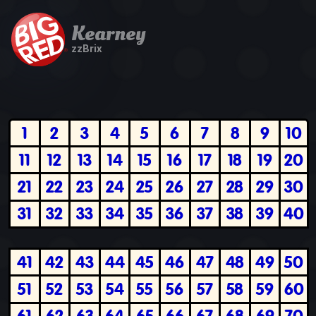
Kearney
zzBrix
1
2
3
4
5
6
7
8
9
10
11
12
13
14
15
16
17
18
19
20
21
22
23
24
25
26
27
28
29
30
31
32
33
34
35
36
37
38
39
40
41
42
43
44
45
46
47
48
49
50
51
52
53
54
55
56
57
58
59
60
61
62
63
64
65
66
67
68
69
70