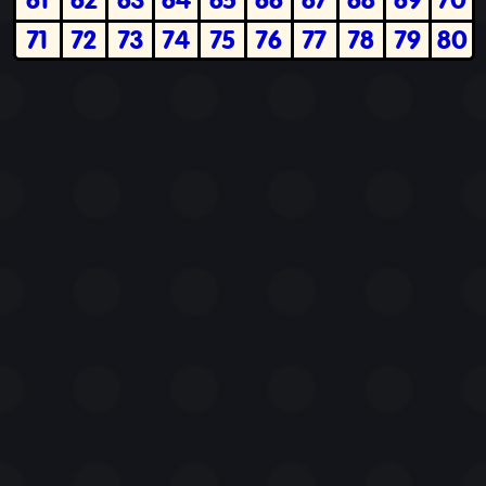
71
72
73
74
75
76
77
78
79
80