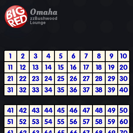
Omaha
zzBushwood
Lounge
1
2
3
4
5
6
7
8
9
10
11
12
13
14
15
16
17
18
19
20
21
22
23
24
25
26
27
28
29
30
31
32
33
34
35
36
37
38
39
40
41
42
43
44
45
46
47
48
49
50
51
52
53
54
55
56
57
58
59
60
61
62
63
64
65
66
67
68
69
70