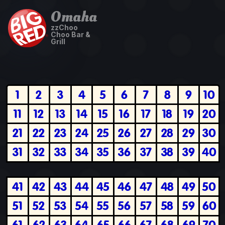
Omaha
zzChoo
Choo Bar &
Grill
1
2
3
4
5
6
7
8
9
10
11
12
13
14
15
16
17
18
19
20
21
22
23
24
25
26
27
28
29
30
31
32
33
34
35
36
37
38
39
40
41
42
43
44
45
46
47
48
49
50
51
52
53
54
55
56
57
58
59
60
61
62
63
64
65
66
67
68
69
70