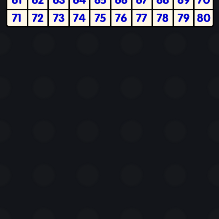
71
72
73
74
75
76
77
78
79
80