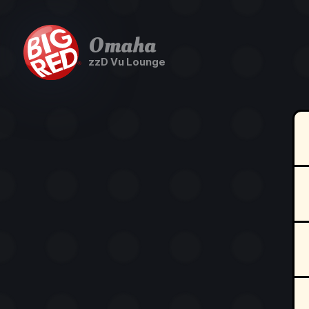
Omaha
zzD Vu Lounge