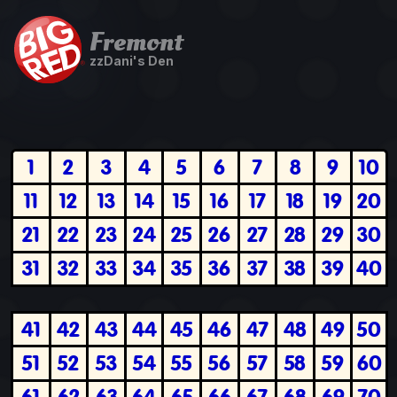
Fremont
zzDani's Den
1
2
3
4
5
6
7
8
9
10
11
12
13
14
15
16
17
18
19
20
21
22
23
24
25
26
27
28
29
30
31
32
33
34
35
36
37
38
39
40
41
42
43
44
45
46
47
48
49
50
51
52
53
54
55
56
57
58
59
60
61
62
63
64
65
66
67
68
69
70