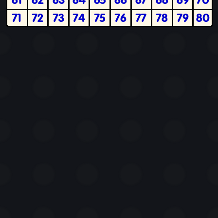
71
72
73
74
75
76
77
78
79
80