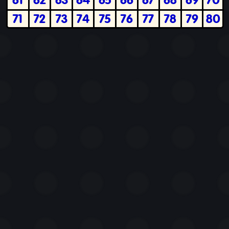
71
72
73
74
75
76
77
78
79
80