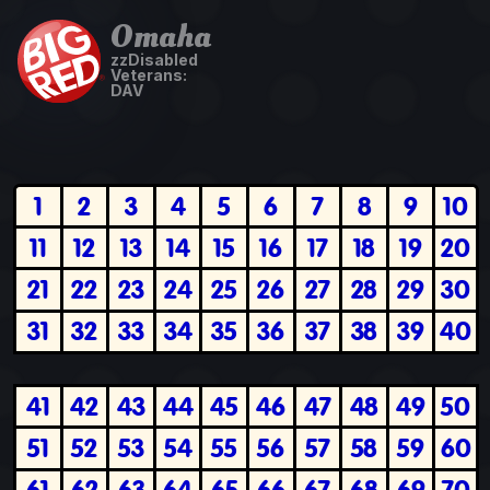
Omaha
zzDisabled
Veterans:
DAV
1
2
3
4
5
6
7
8
9
10
11
12
13
14
15
16
17
18
19
20
21
22
23
24
25
26
27
28
29
30
31
32
33
34
35
36
37
38
39
40
41
42
43
44
45
46
47
48
49
50
51
52
53
54
55
56
57
58
59
60
61
62
63
64
65
66
67
68
69
70