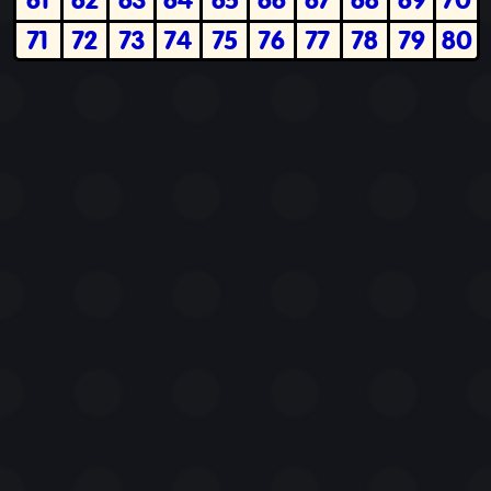
71
72
73
74
75
76
77
78
79
80