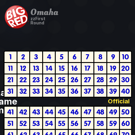
Omaha
zzFirst
Round
1
2
3
4
5
6
7
8
9
10
11
12
13
14
15
16
17
18
19
20
21
22
23
24
25
26
27
28
29
30
31
32
33
34
35
36
37
38
39
40
Last
ame
Official
plete
41
42
43
44
45
46
47
48
49
50
51
52
53
54
55
56
57
58
59
60
61
62
63
64
65
66
67
68
69
70