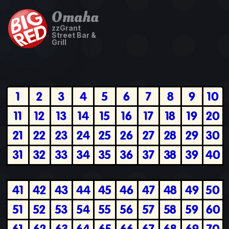
Omaha
zzGrant
Street Bar &
Grill
1
2
3
4
5
6
7
8
9
10
11
12
13
14
15
16
17
18
19
20
21
22
23
24
25
26
27
28
29
30
31
32
33
34
35
36
37
38
39
40
41
42
43
44
45
46
47
48
49
50
51
52
53
54
55
56
57
58
59
60
61
62
63
64
65
66
67
68
69
70