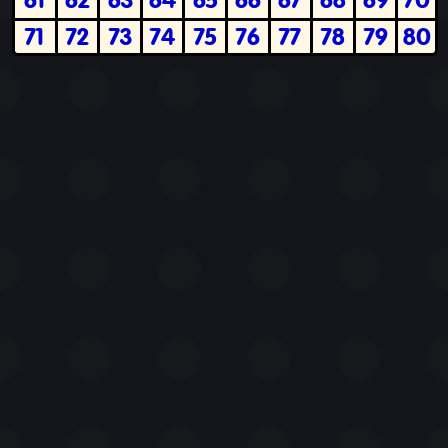
71
72
73
74
75
76
77
78
79
80