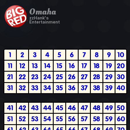
Omaha
zzHank's
Entertainment
1
2
3
4
5
6
7
8
9
10
11
12
13
14
15
16
17
18
19
20
21
22
23
24
25
26
27
28
29
30
31
32
33
34
35
36
37
38
39
40
41
42
43
44
45
46
47
48
49
50
51
52
53
54
55
56
57
58
59
60
61
62
63
64
65
66
67
68
69
70