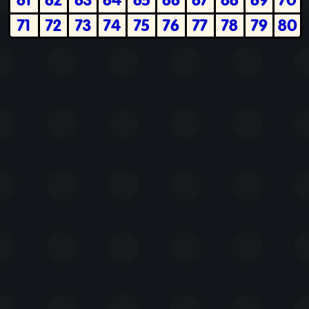
71
72
73
74
75
76
77
78
79
80