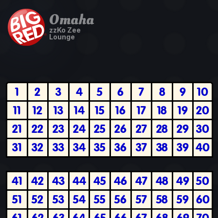
Omaha
zzKo Zee
Lounge
1
2
3
4
5
6
7
8
9
10
11
12
13
14
15
16
17
18
19
20
21
22
23
24
25
26
27
28
29
30
31
32
33
34
35
36
37
38
39
40
41
42
43
44
45
46
47
48
49
50
51
52
53
54
55
56
57
58
59
60
61
62
63
64
65
66
67
68
69
70