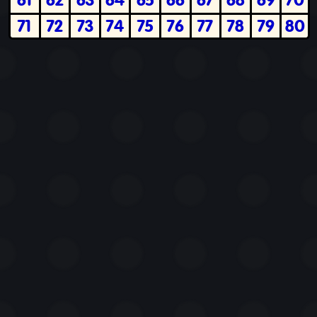
71
72
73
74
75
76
77
78
79
80