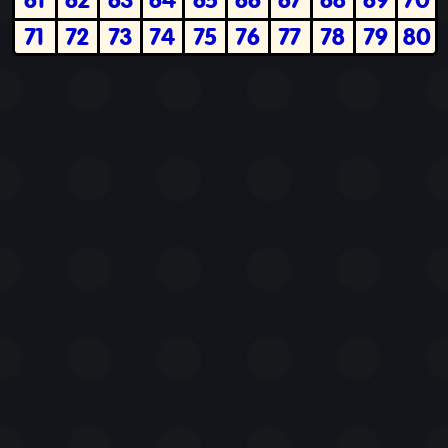
71
72
73
74
75
76
77
78
79
80