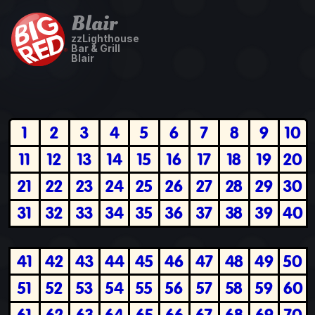
Blair
zzLighthouse
Bar & Grill
Blair
1
2
3
4
5
6
7
8
9
10
11
12
13
14
15
16
17
18
19
20
21
22
23
24
25
26
27
28
29
30
31
32
33
34
35
36
37
38
39
40
41
42
43
44
45
46
47
48
49
50
51
52
53
54
55
56
57
58
59
60
61
62
63
64
65
66
67
68
69
70