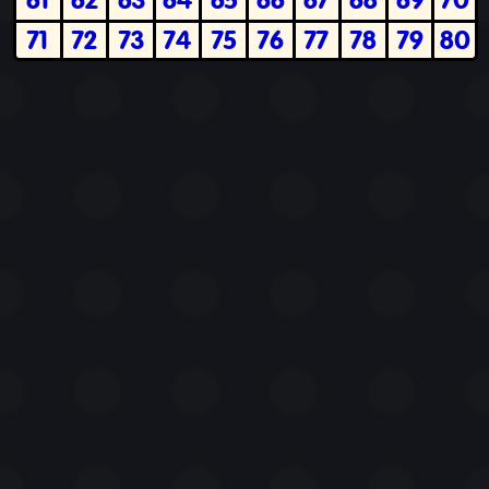
71
72
73
74
75
76
77
78
79
80