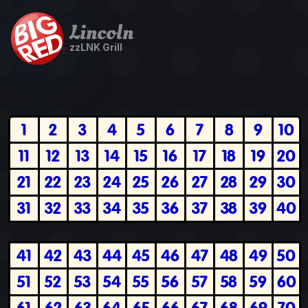
Lincoln
zzLNK Grill
1
2
3
4
5
6
7
8
9
10
11
12
13
14
15
16
17
18
19
20
21
22
23
24
25
26
27
28
29
30
31
32
33
34
35
36
37
38
39
40
41
42
43
44
45
46
47
48
49
50
51
52
53
54
55
56
57
58
59
60
61
62
63
64
65
66
67
68
69
70