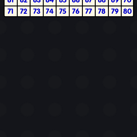
71
72
73
74
75
76
77
78
79
80