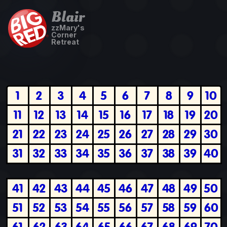
Blair
zzMary's
Corner
Retreat
1
2
3
4
5
6
7
8
9
10
11
12
13
14
15
16
17
18
19
20
21
22
23
24
25
26
27
28
29
30
31
32
33
34
35
36
37
38
39
40
41
42
43
44
45
46
47
48
49
50
51
52
53
54
55
56
57
58
59
60
61
62
63
64
65
66
67
68
69
70