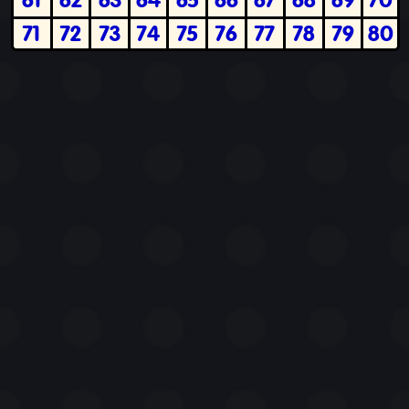
71
72
73
74
75
76
77
78
79
80