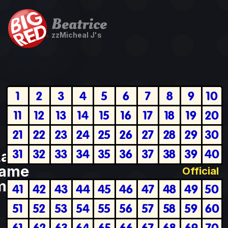
Beatrice
zzMicheal J's
1
2
3
4
5
6
7
8
9
10
11
12
13
14
15
16
17
18
19
20
21
22
23
24
25
26
27
28
29
30
31
32
33
34
35
36
37
38
39
40
Last
ame
Official
plete
41
42
43
44
45
46
47
48
49
50
51
52
53
54
55
56
57
58
59
60
61
62
63
64
65
66
67
68
69
70