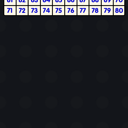
71
72
73
74
75
76
77
78
79
80