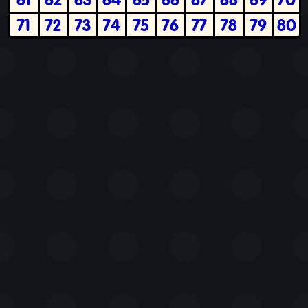
71
72
73
74
75
76
77
78
79
80