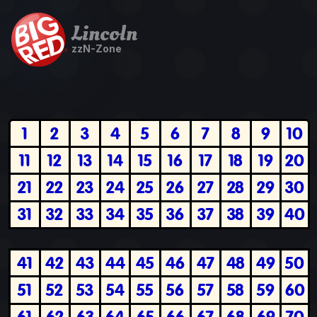
Lincoln
zzN-Zone
1
2
3
4
5
6
7
8
9
10
11
12
13
14
15
16
17
18
19
20
21
22
23
24
25
26
27
28
29
30
31
32
33
34
35
36
37
38
39
40
41
42
43
44
45
46
47
48
49
50
51
52
53
54
55
56
57
58
59
60
61
62
63
64
65
66
67
68
69
70