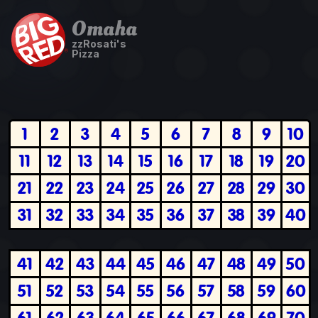
Omaha
zzRosati's
Pizza
1
2
3
4
5
6
7
8
9
10
11
12
13
14
15
16
17
18
19
20
21
22
23
24
25
26
27
28
29
30
31
32
33
34
35
36
37
38
39
40
41
42
43
44
45
46
47
48
49
50
51
52
53
54
55
56
57
58
59
60
61
62
63
64
65
66
67
68
69
70