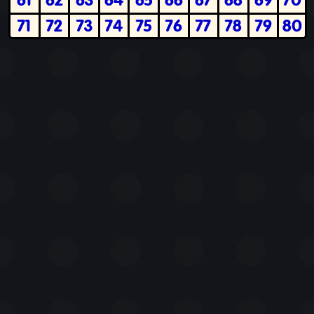
71
72
73
74
75
76
77
78
79
80