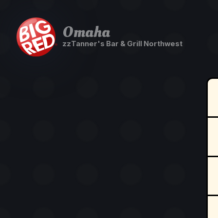
Omaha
zzTanner's Bar & Grill Northwest