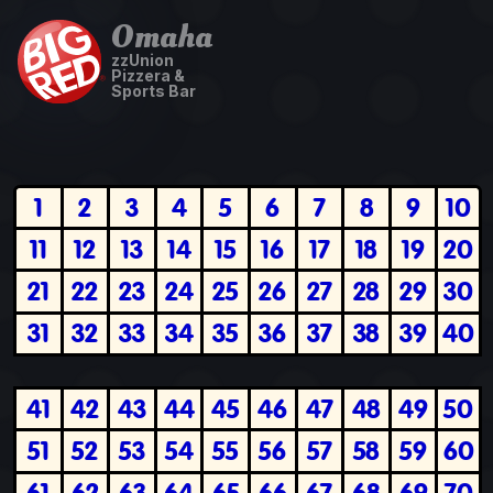
Omaha
zzUnion
Pizzera &
Sports Bar
1
2
3
4
5
6
7
8
9
10
11
12
13
14
15
16
17
18
19
20
21
22
23
24
25
26
27
28
29
30
31
32
33
34
35
36
37
38
39
40
41
42
43
44
45
46
47
48
49
50
51
52
53
54
55
56
57
58
59
60
61
62
63
64
65
66
67
68
69
70