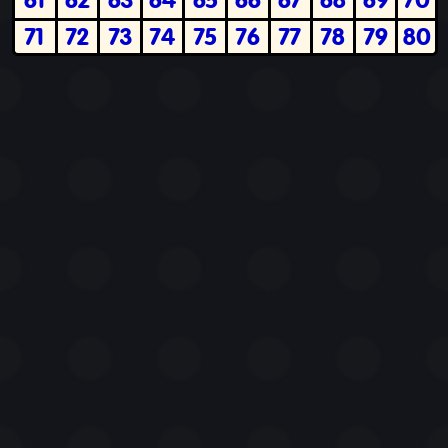
71
72
73
74
75
76
77
78
79
80