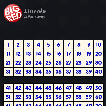
Lincoln
zzVariations
1
2
3
4
5
6
7
8
9
10
11
12
13
14
15
16
17
18
19
20
21
22
23
24
25
26
27
28
29
30
31
32
33
34
35
36
37
38
39
40
41
42
43
44
45
46
47
48
49
50
51
52
53
54
55
56
57
58
59
60
61
62
63
64
65
66
67
68
69
70