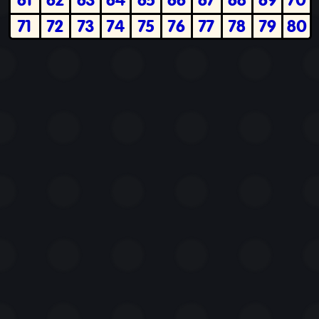
71
72
73
74
75
76
77
78
79
80