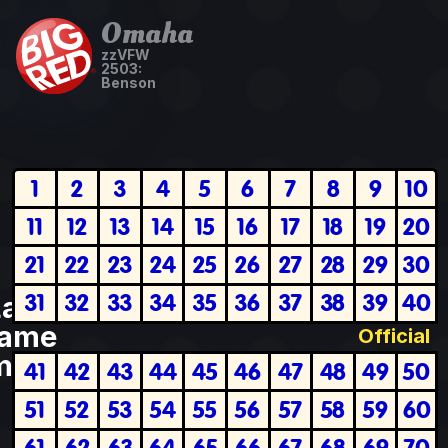
Omaha
zzVFW
2503:
Benson
1
2
3
4
5
6
7
8
9
10
11
12
13
14
15
16
17
18
19
20
21
22
23
24
25
26
27
28
29
30
31
32
33
34
35
36
37
38
39
40
Last
ame
Official
plete
41
42
43
44
45
46
47
48
49
50
51
52
53
54
55
56
57
58
59
60
61
62
63
64
65
66
67
68
69
70