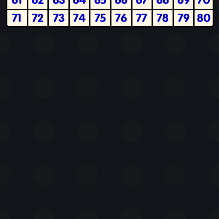
71
72
73
74
75
76
77
78
79
80